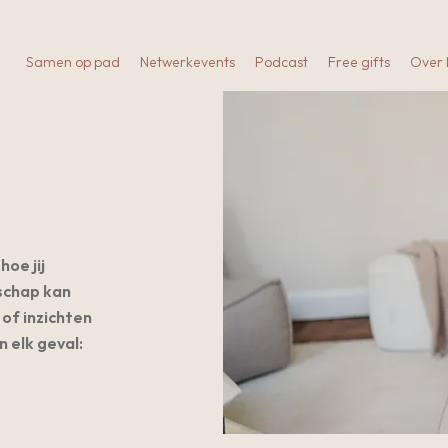
Samen op pad
Netwerkevents
Podcast
Free gifts
Over
hoe jij
schap kan
 of inzichten
 elk geval: