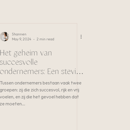
Shannen
May 9, 2024
2 min read
Het geheim van
succesvolle
ondernemers: Een stevige
dosis eigenwaarde
Tussen ondernemers bestaan vaak twee
groepen: zij die zich succesvol, rijk en vrij
voelen, en zij die het gevoel hebben dat
ze moeten...