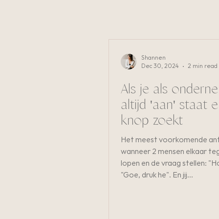
Shannen
Dec 30, 2024
2 min read
Als je als ondern
altijd 'aan' staat en de uit-
knop zoekt
Het meest voorkomende an
wanneer 2 mensen elkaar tege
lopen en de vraag stellen: "Ho
"Goe, druk he". En jij...