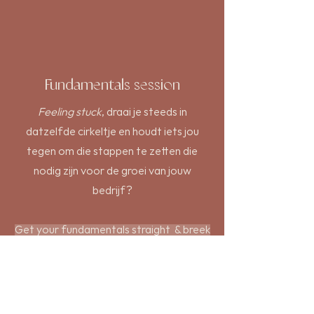
Fundamentals session
Feeling stuck
, draai je steeds in
datzelfde cirkeltje en houdt iets jou
tegen om die stappen te zetten die
nodig zijn voor de groei van jouw
bedrijf?
Get your fundamentals straight
& breek
door dat onzichtbare plafond.
Challenge jouw status quo