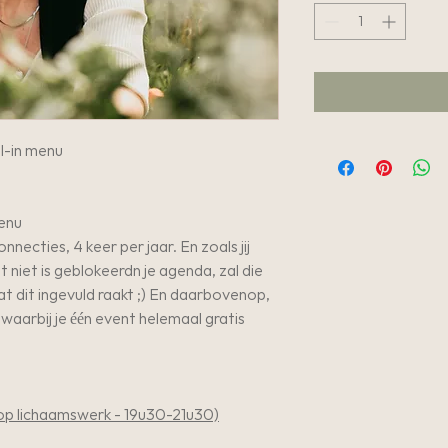
ll-in menu
menu
ecties, 4 keer per jaar. En zoals jij
t niet is geblokeerdn je agenda, zal die
at dit ingevuld raakt ;) En daarbovenop,
 waarbij je één event helemaal gratis
op lichaamswerk - 19u30-21u30)