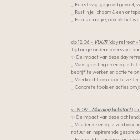
_ Een stevig, gegrond gevoel, va
_ Rust in je lichaam & een onts
_ Focus en regie, ook als het woel
do 12.06 -
VUUR
(day retreat -
Tijd om je ondernemersvuur aa
✨ De impact van deze day retre
_ Vuur, goesting en energie tot 
bedrijf te werken en actie te 
_ Veerkracht om door te zetten, 
_ Concrete tools en acties om j
vr 19.09 -
Morning kickstart
(ont
✨ De impact van deze ochtend:
_ Voedende energie van binnenu
natuur en inspirerende gesprekk
_ Een zachte, rustige start van 