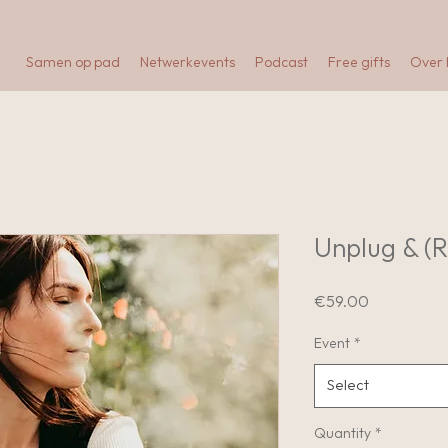
Samen op pad
Netwerkevents
Podcast
Free gifts
Over
Unplug & (
Price
€59.00
Event
*
Select
Quantity
*