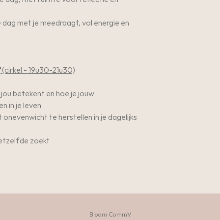
de dag met je meedraagt, vol energie en
(cirkel - 19u30-21u30)
 jou betekent en hoe je jouw
 in je leven
onevenwicht te herstellen in je dagelijks
hetzelfde zoekt
Bloom CommV