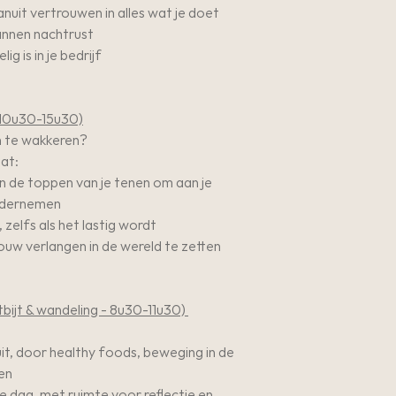
nuit vertrouwen in alles wat je doet
pannen nachtrust
ig is in je bedrijf
 10u30-15u30)
n te wakkeren?
at:
in de toppen van je tenen om aan je
ondernemen
zelfs als het lastig wordt
ouw verlangen in de wereld te zetten
bijt & wandeling - 8u30-11u30)
it, door healthy foods, beweging in de
en
je dag, met ruimte voor reflectie en