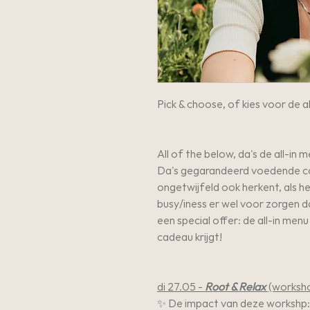
Pick & choose, of kies voor de a
All of the below, da's de all-in 
Da's gegarandeerd voedende conn
ongetwijfeld ook herkent, als he
busy/iness er wel voor zorgen d
een special offer: de all-in menu
cadeau krijgt!
di 27.05 -
Root & Relax
(worksh
✨ De impact van deze workshp: