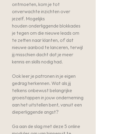
ontmoeten, kom je tot
onverwachte inzichten over
jezelf. Mogelijks
houden onderliggende blokkades
je tegen om die nieuwe leads om
te zetten naar klanten, of dat
nieuwe aanbod te lanceren, terwijl
jij misschien dacht dat je meer
kennis en skills nodig had.
Ook leer je patronen in je eigen
gedrag herkennen. Wat als jij
telkens onbewust belangrijke
groeistappen in jouw onderneming
aan het uitstellen bent, vanuit een
dieperliggende angst?
Ga aan de slag met deze 5 online
modules om van binnenuit te