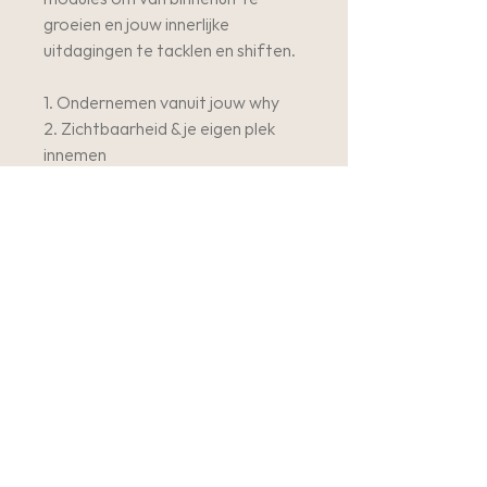
groeien en jouw innerlijke
uitdagingen te tacklen en shiften.
1. Ondernemen vanuit jouw why
2. Zichtbaarheid & je eigen plek
innemen
3. Zelfzorg & energie
4. Faalangst & perfectionisme
5. Chaos & overwhelm
Algemene voorwaarden
Algemene voorwaarden
Gebruiksvoorwaarden
1. Aankoop
Na aankoop van de online