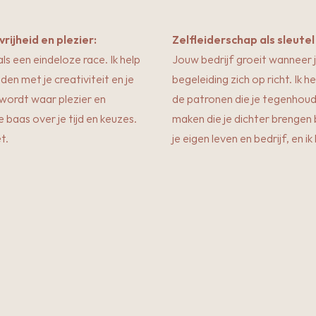
rijheid en plezier:
Zelfleiderschap als sleutel
s een eindeloze race. Ik help
Jouw bedrijf groeit wanneer ji
den met je creativiteit en je
begeleiding zich op richt. Ik
wordt waar plezier en
de patronen die je tegenhoud
baas over je tijd en keuzes.
maken die je dichter brengen b
t.
je eigen leven en bedrijf, en ik