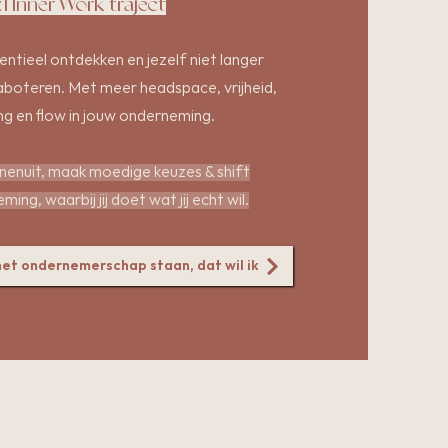
1:1 Inner Work traject
ntieel ontdekken en jezelf niet langer
aboteren. Met meer headspace, vrijheid,
ng en flow in jouw onderneming.
nnenuit, maak moedige keuzes & shift
ing, waarbij jij doet wat jij echt wil.
 het ondernemerschap staan, dat wil ik