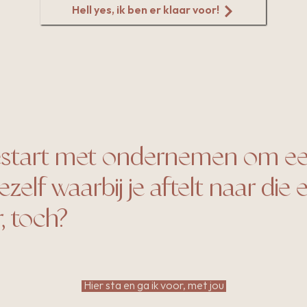
Hell yes, ik ben er klaar voor!
gestart met ondernemen om ee
zelf waarbij je aftelt naar die e
, toch?
Hier sta en ga ik voor, met jou