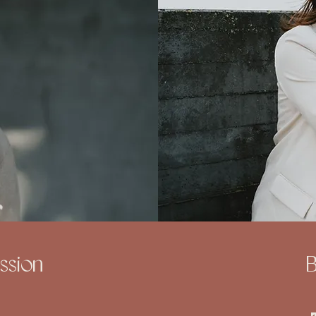
ssion
B