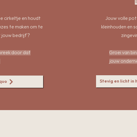
de cirkeltje en houdt
Jouw volle pote
euzes te maken om te
kleinhouden en s
t jouw bedrijf?
zingevi
breek door dat
Groei van bi
.
jouw
ondernem
Stevig en licht in
 quo