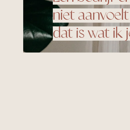
niet aanvoelt
dat is wat ik 
Een
eigen business runnen
en je 
als een ritje op
een zotte rollerc
adrenaline
, intense
euforie
en di
(well hello, reptielenbrein!). ​