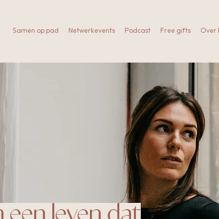
Samen op pad
Netwerkevents
Podcast
Free gifts
Over
n een leven dat