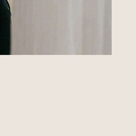
nemers
help ik je om
stevig en licht
nemerschap te staan. Samen steken
iepste verlangens
, en zetten we
tie.
Zodat jij (opnieuw) een
floreren.