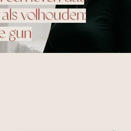
 als volhouden:
je gun
eigen baas zijn, dat voelt vaak
​Als
therapeut voor onder
oaster
. Inclusief overdosis
tegelijkertijd in jouw onder
e momenten van pure
paniek
we een vuurtje aan onder je
d
je
angsten
om in concrete ac
bedrijf hebt waarin je kan 