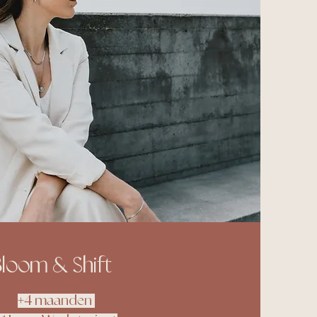
loom & Shift
+4 maanden