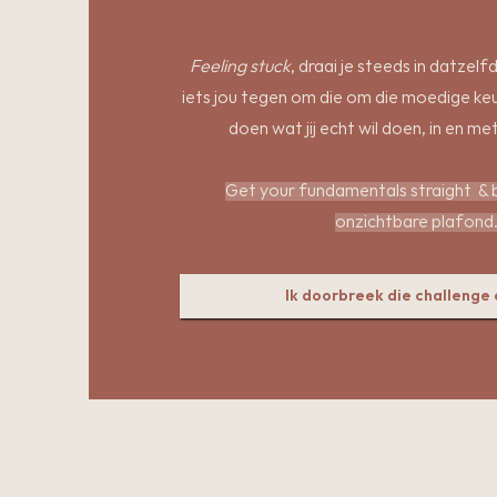
Feeling stuck
, draai je steeds in datzelf
iets jou tegen om die om die moedige k
doen wat jij echt wil doen, in en me
Get your fundamentals straight
& 
onzichtbare plafond
Ik doorbreek die challenge